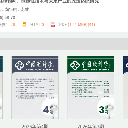
路径预判：颠覆性技术与未来产业的政策适配研究
艺，魏钰明，苏竣
6):59-70
摘要：
28
HTML
0
PDF
(1.41 MKB)(
41
)
生成式人工智能的公共政策一致性评价研究：以三明医改为例
青，李志军，何绍斌
6):71-82
摘要：
43
HTML
0
PDF
(3.09 MKB)(
37
)
性框架下的城市创新与房地产市场韧性：基于286城市的门槛效
，曲峻熙
6):83-96
摘要：
22
HTML
0
PDF
(3.08 MKB)(
33
)
2026年第4期
2026年第3期