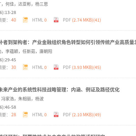
广，何佳，达亚彬，杨三思
6):13-28
摘要：
40
HTML
0
PDF
(2.74 MKB)(
41
)
补者到架构者：产业金融组织角色转型如何引领传统产业高质量
勤，李蕴颖，任新茹，唐朝阳
6):29-45
摘要：
30
HTML
0
PDF
(3.93 MKB)(
45
)
未来产业的系统性科技战略管理：内涵、例证及路径优化
，冯家浩，朱相丽，杨波
6):46-58
摘要：
28
HTML
0
PDF
(2.10 MKB)(
49
)