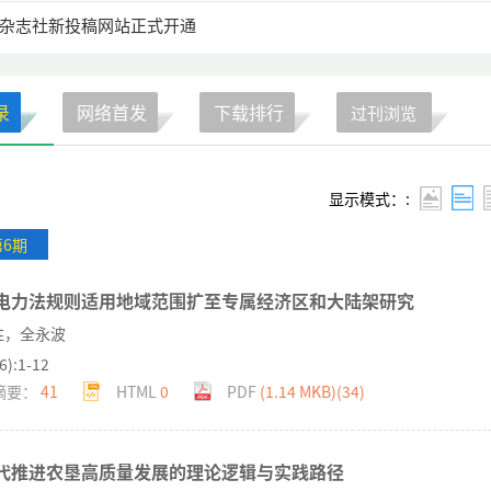
杂志社新投稿网站正式开通
录
网络首发
下载排行
过刊浏览
显示模式：:
第6期
电力法规则适用地域范围扩至专属经济区和大陆架研究
胜，全永波
6):1-12
摘要：
41
HTML
0
PDF
(1.14 MKB)(
34
)
代推进农垦高质量发展的理论逻辑与实践路径