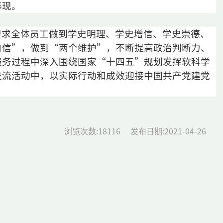
奉现。
要求全体员工做到学史明理、学史增信、学史崇德、
自信”，做到“两个维护”，不断提高政治判断力、
服务过程中深入围绕国家“十四五”规划发挥软科学
交流活动中，以实际行动和成效迎接中国共产党建党
浏览次数:
18116
发布日期:2021-04-26