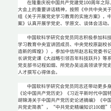
在隆重庆祝中国共产党建党
100
周年之际
大会上的重要讲话精神，按照《中共中央关
组《关于开展党史学习教育的实施方案》，
案》认真开展学党史、学原文、谈体会活动
中国软科学研究会党员同志积极参加科
学习教育中央宣讲团成员、中央党校原副校长
造新的辉煌》），参加中信所赵志耘党委书
长讲党史课《大战略引领百年科技跃升》等
党支部书记程如烟、所党办吴运高领读学党
人才撰写心得体会。
中国软科学研究会党员同志还带动更多
《论中国共产党历史》《习近平新时代中国
胡锦涛关于中国共产党历史论述摘编》《中
共党史简表”，“中共党史精编知识
100
题”