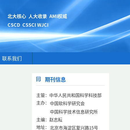
北大核心 人大收录 AMI权威
CSCD CSSCI WJCI
联系我们
期刊信息
主管：中华人民共和国科学科技部
主办：
中国软科学研究会
中国科学技术信息研究所
主编：赵志耘
地址：
北京市海淀区复兴路15号