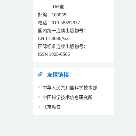
164室
邮编：100038
电话：010-58882877
国内统一连续出版物号：
CN 11-3036/G3
国际标准连续出版物号：
ISSN 1005-0566
友情链接
中华人民共和国科学技术部
中国科学技术信息研究所
北京勤云