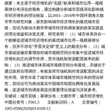
摘要：本文基于经济增长的“实践”标准和城市位序—规模
幂律分布演化的视角，通过构建分析城市层级演化影响城
市经济增长的理论框架，以2003—2016年中国环渤海大都
市带为研究对象，探究影响城市经济增长的最优城市层
级，尝试为推动大都市带城市经济协调发展的政策实践提
供理论借鉴和决策支撑。研究表明：（1）城市体系存在一
个能够促进城市经济增长的最优城市位序—规模幂律分
布，但并不存在“齐普夫定律”意义上的最优分布；（2）城
市基础设施存量增加对城市规模空间分布集中促进城市经
济增长的正向调节作用，受市场机制资源配置效率的影
响；（3）推进城市体系城市规模空间分布最优，关键在于
通过政府合理调控，有效发挥市场机制对资源配置的决定
性作用。研究丰富了城市体系城市规模空间分布的理论研
究，其结论可为推动落实中国城市组团化网络化发展战
略，促进城市协调发展提供重要理论借鉴与决策参考。
关键词：城市层级；幂律分布；大都市带；城市经济增长
中图分类号：F061.5 文献标识码：A 文章编号：
1005-0566(2026)03-0109-13